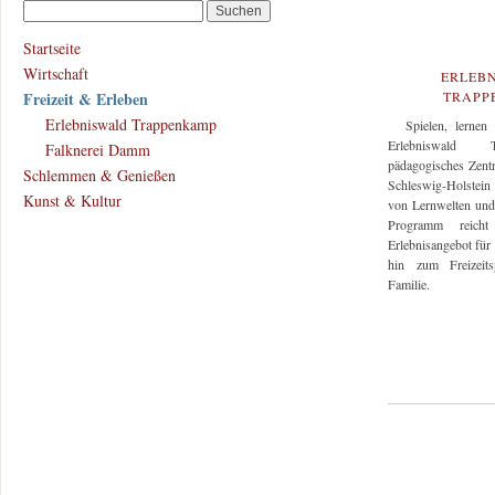
Startseite
Wirtschaft
ERLEB
Freizeit & Erleben
TRAPP
Erlebniswald Trappenkamp
Spielen, lernen 
Erlebniswald 
Falknerei Damm
pädagogisches Zen
Schlemmen & Genießen
Schleswig-Holstein
Kunst & Kultur
von Lernwelten und
Programm reich
Erlebnisangebot für 
hin zum Freizeit
Familie.