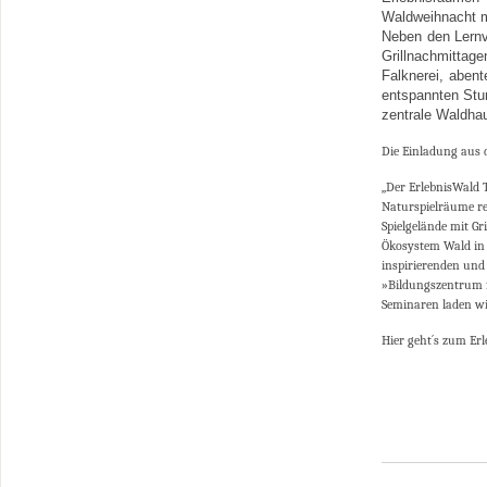
Waldweihnacht m
Neben den Lernv
Grillnachmittag
Falknerei, aben
entspannten Stu
zentrale Waldha
Die Einladung aus
„Der ErlebnisWald 
Naturspielräume re
Spielgelände mit Gr
Ökosystem Wald in 
inspirierenden und
»Bildungszentrum f
Seminaren laden wir
Hier geht´s zum Er